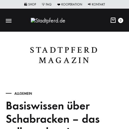
🛍 SHOP
💡 FAQ
❤️ KOOPERATION
📢 KONTAKT
0
STADTPFERD
MAGAZIN
ALLGEMEIN
Basiswissen über
Schabracken – das